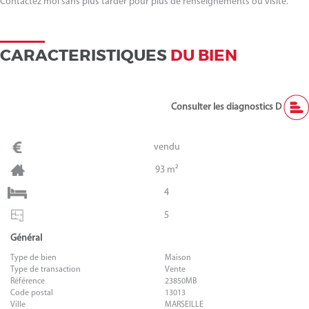
Contactez moi sans plus tarder pour plus de renseignements ou visite.
CARACTERISTIQUES
DU BIEN
Consulter les diagnostics D
vendu
93 m²
4
5
Général
Type de bien
Maison
Type de transaction
Vente
Référence
23850MB
Code postal
13013
Ville
MARSEILLE