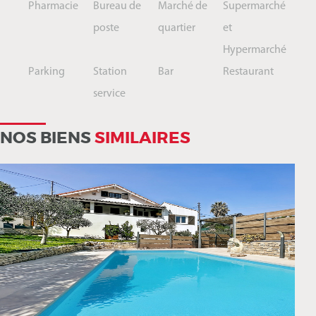
Pharmacie
Bureau de
Marché de
Supermarché
poste
quartier
et
Hypermarché
Parking
Station
Bar
Restaurant
service
NOS BIENS
SIMILAIRES