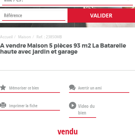
VALIDER
Accueil
Maison
Ref. : 23850MB
A vendre Maison 5 pièces 93 m2 La Batarelle
haute avec jardin et garage
Mémoriser ce bien
Avertir un ami
Imprimer la fiche
Video du
bien
vendu