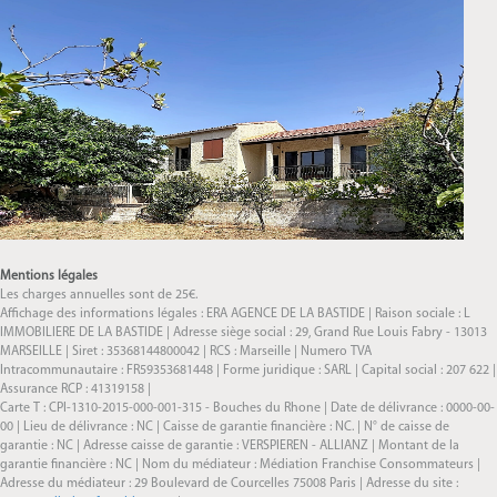
Mentions légales
Les charges annuelles sont de 25€.
Affichage des informations légales : ERA AGENCE DE LA BASTIDE | Raison sociale : L
IMMOBILIERE DE LA BASTIDE | Adresse siège social : 29, Grand Rue Louis Fabry - 13013
MARSEILLE | Siret : 35368144800042 | RCS : Marseille | Numero TVA
Intracommunautaire : FR59353681448 | Forme juridique : SARL | Capital social : 207 622 |
Assurance RCP : 41319158 |
Carte T : CPI-1310-2015-000-001-315 - Bouches du Rhone | Date de délivrance : 0000-00-
00 | Lieu de délivrance : NC | Caisse de garantie financière : NC. | N° de caisse de
garantie : NC | Adresse caisse de garantie : VERSPIEREN - ALLIANZ | Montant de la
garantie financière : NC | Nom du médiateur : Médiation Franchise Consommateurs |
Adresse du médiateur : 29 Boulevard de Courcelles 75008 Paris | Adresse du site :