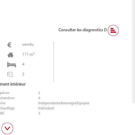
Consulter les diagnostics D
vendu
111 m²
4
5
ment intérieur
pièces
5
chambres
4
sine
IndependanteAmenageeEquipee
chauffage
Individuel
 WC
3