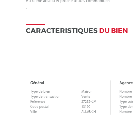
Au calme absolu et proche toutes commoditées
.
CARACTERISTIQUES
DU BIEN
Général
Agence
Type de bien
Maison
Nombre 
Type de transaction
Vente
Nombre 
Référence
27252-CM
Type cui
Code postal
13190
Type de 
Ville
ALLAUCH
Nombre