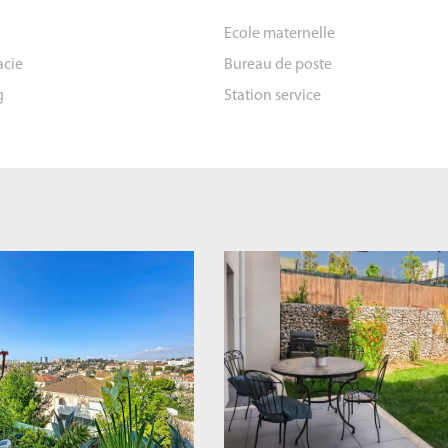
Ecole maternelle
cie
Bureau de poste
g
Station service