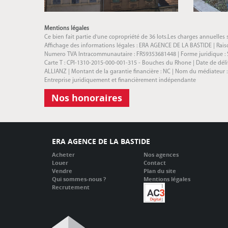
Mentions légales
Ce bien fait partie d'une copropriété de 36 lots.Les charges annuelles 
Affichage des informations légales : ERA AGENCE DE LA BASTIDE | Raison
Numero TVA Intracommunautaire : FR59353681448 | Forme juridique : SAR
Carte T : CPI-1310-2015-000-001-315 - Bouches du Rhone | Date de délivra
ALLIANZ | Montant de la garantie financière : NC | Nom du médiateur 
Entreprise juridiquement et financièrement indépendante
Nos honoraires
ERA AGENCE DE LA BASTIDE
Acheter
Nos agences
Louer
Contact
Vendre
Plan du site
Qui sommes-nous ?
Mentions légales
Recrutement