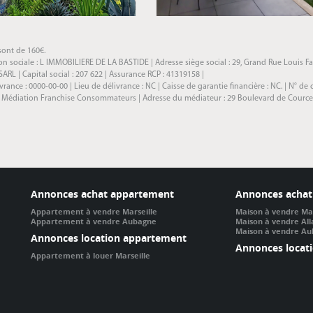
sont de 160€.
 sociale : L IMMOBILIERE DE LA BASTIDE | Adresse siège social : 29, Grand Rue Louis Fab
L | Capital social : 207 622 | Assurance RCP : 41319158 |
nce : 0000-00-00 | Lieu de délivrance : NC | Caisse de garantie financière : NC. | N° de 
: Médiation Franchise Consommateurs | Adresse du médiateur : 29 Boulevard de Courcelle
Annonces achat appartement
Annonces achat
Appartement à vendre Marseille
Maison à vendre Mar
Appartement à vendre Aubagne
Maison à vendre Al
Maison à vendre A
Annonces location appartement
Annonces locat
Appartement à louer Marseille