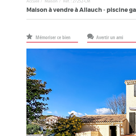
Accueil
Maison
Ref. : 27252-CM
Maison à vendre à Allauch - piscine g
Mémoriser ce bien
Avertir un ami