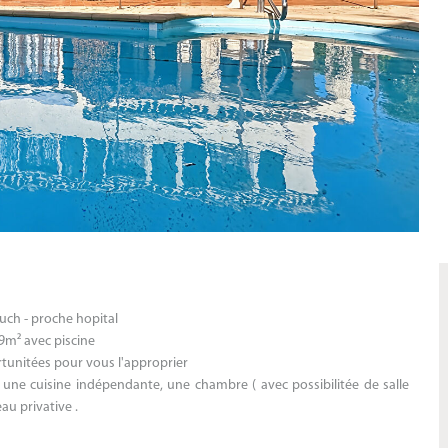
uch - proche hopital
19m² avec piscine
unitées pour vous l'approprier
une cuisine indépendante, une chambre ( avec possibilitée de salle
au privative .