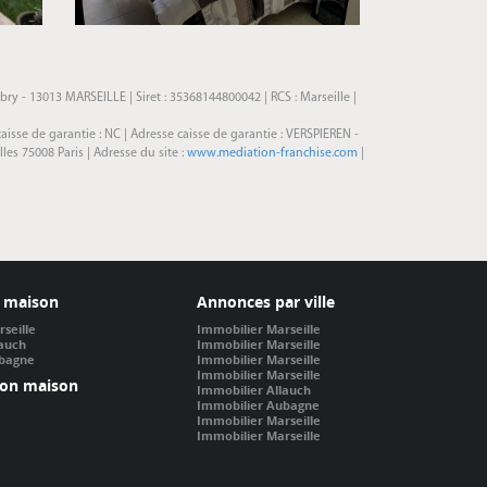
ry - 13013 MARSEILLE | Siret : 35368144800042 | RCS : Marseille |
caisse de garantie : NC | Adresse caisse de garantie : VERSPIEREN -
s 75008 Paris | Adresse du site :
www.mediation-franchise.com
|
 maison
Annonces par ville
seille
Immobilier Marseille
lauch
Immobilier Marseille
ubagne
Immobilier Marseille
Immobilier Marseille
ion maison
Immobilier Allauch
Immobilier Aubagne
Immobilier Marseille
Immobilier Marseille