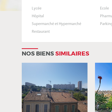
Lycée
Ecole
Hôpital
Pharma
Supermarché et Hypermarché
Parkin
Restaurant
NOS BIENS
SIMILAIRES