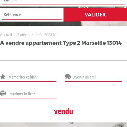
VALIDER
Accueil
2 pièces
Ref. : 26281CL
A vendre appartement Type 2 Marseille 13014
Mémoriser ce bien
Avertir un ami
Imprimer la fiche
vendu