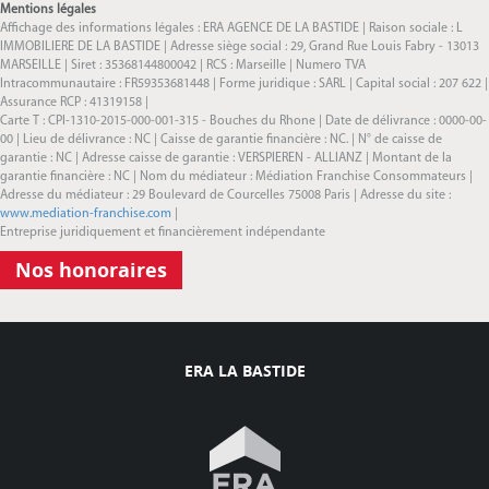
Mentions légales
Affichage des informations légales : ERA AGENCE DE LA BASTIDE | Raison sociale : L
IMMOBILIERE DE LA BASTIDE | Adresse siège social : 29, Grand Rue Louis Fabry - 13013
MARSEILLE | Siret : 35368144800042 | RCS : Marseille | Numero TVA
Intracommunautaire : FR59353681448 | Forme juridique : SARL | Capital social : 207 622 |
Assurance RCP : 41319158 |
Carte T : CPI-1310-2015-000-001-315 - Bouches du Rhone | Date de délivrance : 0000-00-
00 | Lieu de délivrance : NC | Caisse de garantie financière : NC. | N° de caisse de
garantie : NC | Adresse caisse de garantie : VERSPIEREN - ALLIANZ | Montant de la
garantie financière : NC | Nom du médiateur : Médiation Franchise Consommateurs |
Adresse du médiateur : 29 Boulevard de Courcelles 75008 Paris | Adresse du site :
www.mediation-franchise.com
|
Entreprise juridiquement et financièrement indépendante
Nos honoraires
ERA LA BASTIDE