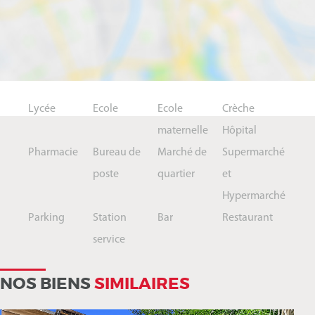
Lycée
Ecole
Ecole
Crèche
maternelle
Hôpital
Pharmacie
Bureau de
Marché de
Supermarché
poste
quartier
et
Hypermarché
Parking
Station
Bar
Restaurant
service
NOS BIENS
SIMILAIRES