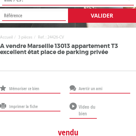
VALIDER
Accueil
3 pièces
Ref. : 24426-CV
A vendre Marseille 13013 appartement T3
excellent état place de parking privée
Mémoriser ce bien
Avertir un ami
Imprimer la fiche
Video du
bien
vendu