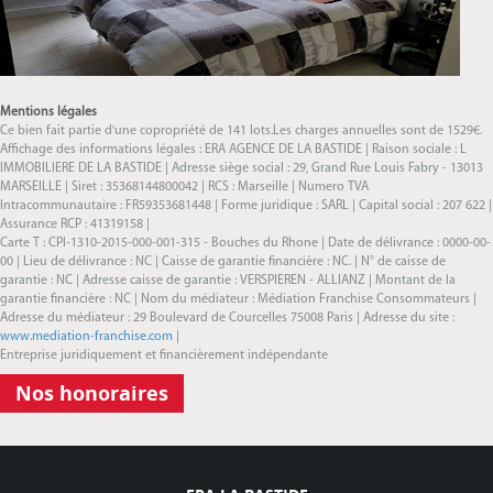
Mentions légales
Ce bien fait partie d'une copropriété de 141 lots.Les charges annuelles sont de 1529€.
Affichage des informations légales : ERA AGENCE DE LA BASTIDE | Raison sociale : L
IMMOBILIERE DE LA BASTIDE | Adresse siège social : 29, Grand Rue Louis Fabry - 13013
MARSEILLE | Siret : 35368144800042 | RCS : Marseille | Numero TVA
Intracommunautaire : FR59353681448 | Forme juridique : SARL | Capital social : 207 622 |
Assurance RCP : 41319158 |
Carte T : CPI-1310-2015-000-001-315 - Bouches du Rhone | Date de délivrance : 0000-00-
00 | Lieu de délivrance : NC | Caisse de garantie financière : NC. | N° de caisse de
garantie : NC | Adresse caisse de garantie : VERSPIEREN - ALLIANZ | Montant de la
garantie financière : NC | Nom du médiateur : Médiation Franchise Consommateurs |
Adresse du médiateur : 29 Boulevard de Courcelles 75008 Paris | Adresse du site :
www.mediation-franchise.com
|
Entreprise juridiquement et financièrement indépendante
Nos honoraires