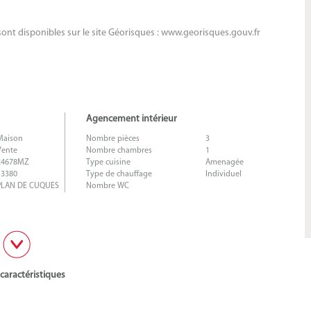
sont disponibles sur le site Géorisques : www.georisques.gouv.fr
Agencement intérieur
Maison
Nombre pièces
3
Vente
Nombre chambres
1
24678MZ
Type cuisine
Amenagée
13380
Type de chauffage
Individuel
PLAN DE CUQUES
Nombre WC
 caractéristiques