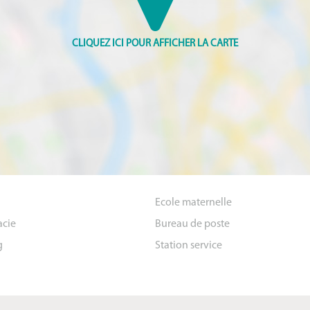
Ecole maternelle
cie
Bureau de poste
g
Station service