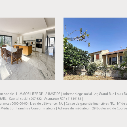
 sociale : L IMMOBILIERE DE LA BASTIDE | Adresse siège social : 29, Grand Rue Louis Fab
L | Capital social : 207 622 | Assurance RCP : 41319158 |
nce : 0000-00-00 | Lieu de délivrance : NC | Caisse de garantie financière : NC. | N° de 
: Médiation Franchise Consommateurs | Adresse du médiateur : 29 Boulevard de Courcelle