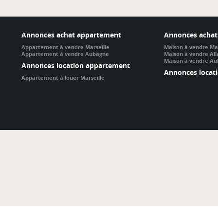
Annonces achat appartement
Annonces achat
Appartement à vendre Marseille
Maison à vendre Mar
Appartement à vendre Aubagne
Maison à vendre Al
Maison à vendre A
Annonces location appartement
Annonces locat
Appartement à louer Marseille
Er