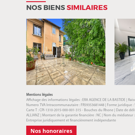
NOS BIENS
SIMILAIRES
Mentions légales
Affichage des informations légales : ERA AGENCE DE LA BASTIDE | Raison
Numero TVA Intracommunautaire : FR59353681448 | Forme juridique : SAR
Carte T : CPI-1310-2015-000-001-315 - Bouches du Rhone | Date de délivra
ALLIANZ | Montant de la garantie financière : NC | Nom du médiateur 
Entreprise juridiquement et financièrement indépendante
Nos honoraires