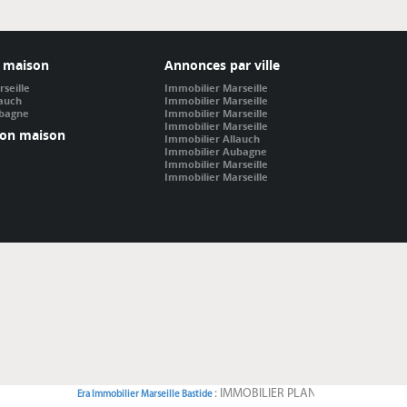
 maison
Annonces par ville
seille
Immobilier Marseille
lauch
Immobilier Marseille
ubagne
Immobilier Marseille
Immobilier Marseille
ion maison
Immobilier Allauch
Immobilier Aubagne
Immobilier Marseille
Immobilier Marseille
: IMMOBILIER PLAN DE CUQUES : a vendre - vente - ac
a Immobilier Marseille Bastide