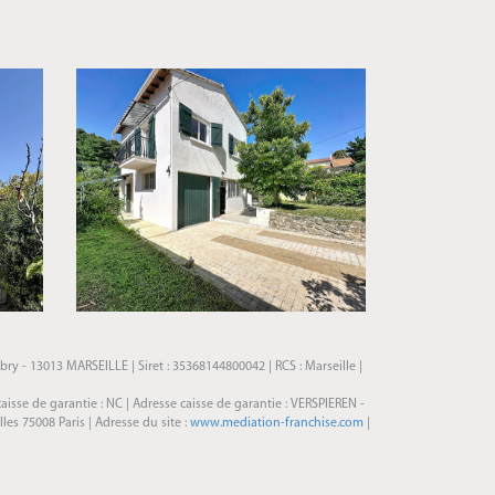
ry - 13013 MARSEILLE | Siret : 35368144800042 | RCS : Marseille |
caisse de garantie : NC | Adresse caisse de garantie : VERSPIEREN -
s 75008 Paris | Adresse du site :
www.mediation-franchise.com
|