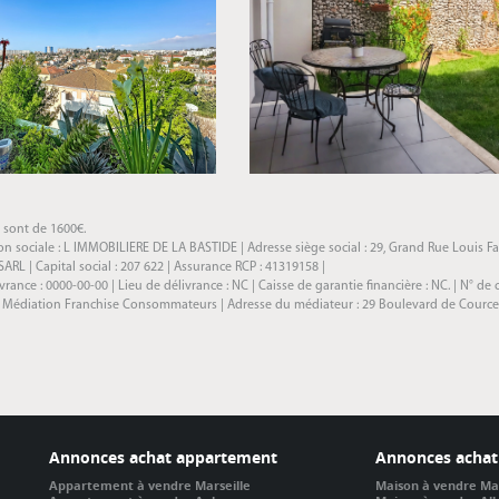
s sont de 1600€.
 sociale : L IMMOBILIERE DE LA BASTIDE | Adresse siège social : 29, Grand Rue Louis Fab
L | Capital social : 207 622 | Assurance RCP : 41319158 |
nce : 0000-00-00 | Lieu de délivrance : NC | Caisse de garantie financière : NC. | N° de 
: Médiation Franchise Consommateurs | Adresse du médiateur : 29 Boulevard de Courcelle
Annonces achat appartement
Annonces achat
Appartement à vendre Marseille
Maison à vendre Mar