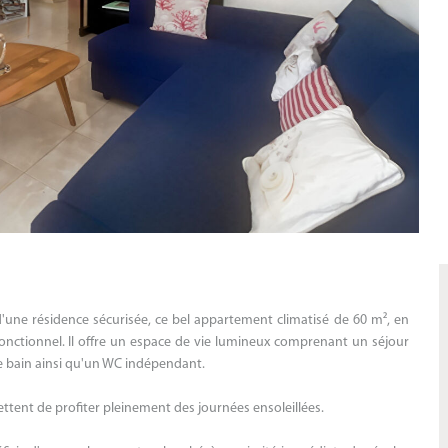
'une résidence sécurisée, ce bel appartement climatisé de 60 m², en
fonctionnel. Il offre un espace de vie lumineux comprenant un séjour
e bain ainsi qu'un WC indépendant.
ttent de profiter pleinement des journées ensoleillées.