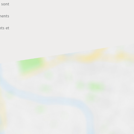
 sont
ements
nts et