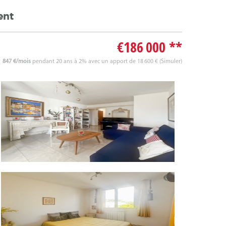
ent
€186 000
**
847 €/mois
pendant 20 ans à 2% avec un apport de 18 600 € (
Simuler
)