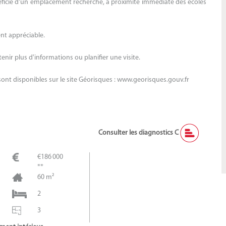
éficie d'un emplacement recherché, à proximité immédiate des écoles
nt appréciable.
ir plus d'informations ou planifier une visite.
sont disponibles sur le site Géorisques : www.georisques.gouv.fr
Consulter les diagnostics C
€186 000
**
60 m²
2
3