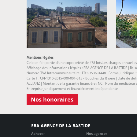
Mentions légales
Ce bien fait partie d'une copropriété de 478 lots.Les charges annuelle
Affichage des informations légales : ERA AGENCE DE LA BASTIDE | Raison
Numero TVA Intracommunautaire : FR59353681448 | Forme juridique : SAR
Carte T : CPI-1310-2015-000-001-315 - Bouches du Rhone | Date de délivra
ALLIANZ | Montant de la garantie financière : NC | Nom du médiateur 
Entreprise juridiquement et financièrement indépendante
Nos honoraires
ERA AGENCE DE LA BASTIDE
Acheter
Nos agences