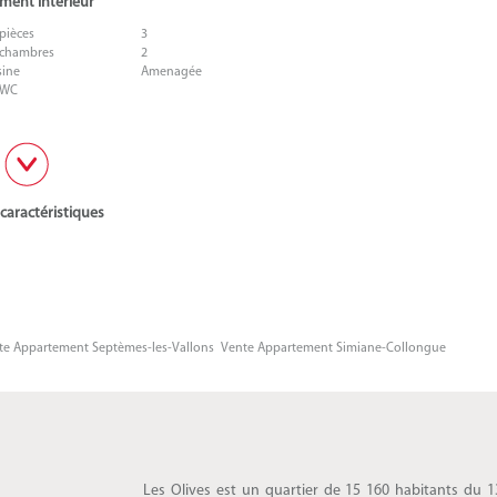
ment intérieur
pièces
3
chambres
2
sine
Amenagée
 WC
 caractéristiques
te Appartement Septèmes-les-Vallons
Vente Appartement Simiane-Collongue
Les Olives est un quartier de 15 160 habitants du 