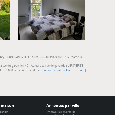
ry - 13013 MARSEILLE | Siret : 35368144800042 | RCS : Marseille |
caisse de garantie : NC | Adresse caisse de garantie : VERSPIEREN -
s 75008 Paris | Adresse du site :
www.mediation-franchise.com
|
 maison
Annonces par ville
seille
Immobilier Marseille