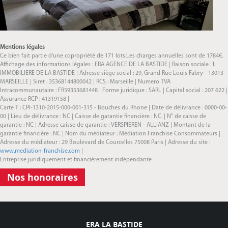
Mentions légales
Ce bien fait partie d'une copropriété de 171 lots.Les charges annuelles sont de 1784€.
Affichage des informations légales : ERA AGENCE DE LA BASTIDE | Raison sociale : L
IMMOBILIERE DE LA BASTIDE | Adresse siège social : 29, Grand Rue Louis Fabry - 13013
MARSEILLE | Siret : 35368144800042 | RCS : Marseille | Numero TVA
Intracommunautaire : FR59353681448 | Forme juridique : SARL | Capital social : 207 622 |
Assurance RCP : 41319158 |
Carte T : CPI-1310-2015-000-001-315 - Bouches du Rhone | Date de délivrance : 0000-00-
00 | Lieu de délivrance : NC | Caisse de garantie financière : NC. | N° de caisse de
garantie : NC | Adresse caisse de garantie : VERSPIEREN - ALLIANZ | Montant de la
garantie financière : NC | Nom du médiateur : Médiation Franchise Consommateurs |
Adresse du médiateur : 29 Boulevard de Courcelles 75008 Paris | Adresse du site :
www.mediation-franchise.com
|
Entreprise juridiquement et financièrement indépendante
Nos honoraires
ERA LA BASTIDE