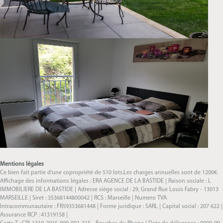
Mentions légales
Ce bien fait partie d'une copropriété de 510 lots.Les charges annuelles sont de 1200€.
Affichage des informations légales : ERA AGENCE DE LA BASTIDE | Raison sociale : L
IMMOBILIERE DE LA BASTIDE | Adresse siège social : 29, Grand Rue Louis Fabry - 13013
MARSEILLE | Siret : 35368144800042 | RCS : Marseille | Numero TVA
Intracommunautaire : FR59353681448 | Forme juridique : SARL | Capital social : 207 622 |
Assurance RCP : 41319158 |