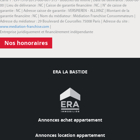
Carte T : CPI-1310-2015-000-001-315 - Bouches du Rhone | Date de délivrance : 0000-00-
00 | Lieu de délivrance : NC | Caisse de garantie financière : NC. | N° de caisse de
garantie : NC | Adresse caisse de garantie : VERSPIEREN - ALLIANZ | Montant de la
garantie financière : NC | Nom du médiateur : Médiation Franchise Consommateurs |
Adresse du médiateur : 29 Boulevard de Courcelles 75008 Paris | Adresse du site :
www.mediation-franchise.com
|
Entreprise juridiquement et financièrement indépendante
Nos honoraires
ERA LA BASTIDE
Annonces achat appartement
Annonces location appartement