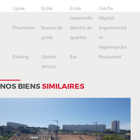
Lycée
Ecole
Ecole
Crèche
maternelle
Hôpital
Pharmacie
Bureau de
Marché de
Supermarché
poste
quartier
et
Hypermarché
Parking
Station
Bar
Restaurant
service
NOS BIENS
SIMILAIRES