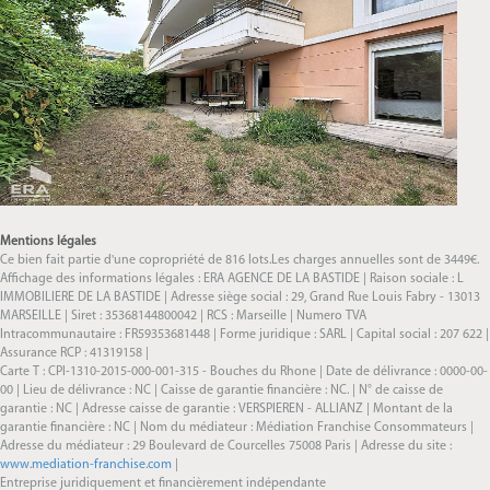
Mentions légales
Ce bien fait partie d'une copropriété de 816 lots.Les charges annuelles sont de 3449€.
Affichage des informations légales : ERA AGENCE DE LA BASTIDE | Raison sociale : L
IMMOBILIERE DE LA BASTIDE | Adresse siège social : 29, Grand Rue Louis Fabry - 13013
MARSEILLE | Siret : 35368144800042 | RCS : Marseille | Numero TVA
Intracommunautaire : FR59353681448 | Forme juridique : SARL | Capital social : 207 622 |
Assurance RCP : 41319158 |
Carte T : CPI-1310-2015-000-001-315 - Bouches du Rhone | Date de délivrance : 0000-00-
00 | Lieu de délivrance : NC | Caisse de garantie financière : NC. | N° de caisse de
garantie : NC | Adresse caisse de garantie : VERSPIEREN - ALLIANZ | Montant de la
garantie financière : NC | Nom du médiateur : Médiation Franchise Consommateurs |
Adresse du médiateur : 29 Boulevard de Courcelles 75008 Paris | Adresse du site :
www.mediation-franchise.com
|
Entreprise juridiquement et financièrement indépendante