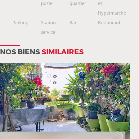
poste
quartier
et
Hypermarché
Parking
Station
Bar
Restaurant
service
NOS BIENS
SIMILAIRES