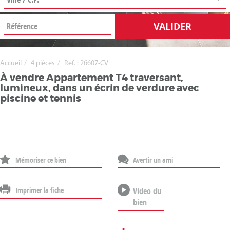
VALIDER
Accueil
4 pièces
Ref. : 26607-CV
À vendre Appartement T4 traversant,
lumineux, dans un écrin de verdure avec
piscine et tennis
Mémoriser ce bien
Avertir un ami
Imprimer la fiche
Video du
bien