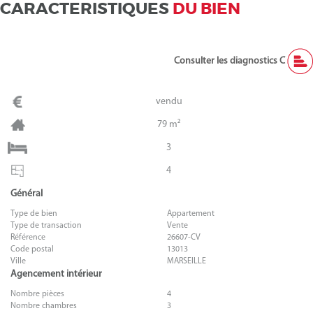
CARACTERISTIQUES
DU BIEN
Consulter les diagnostics C
vendu
79 m²
3
4
Général
Type de bien
Appartement
Type de transaction
Vente
Référence
26607-CV
Code postal
13013
Ville
MARSEILLE
Agencement intérieur
Nombre pièces
4
Nombre chambres
3