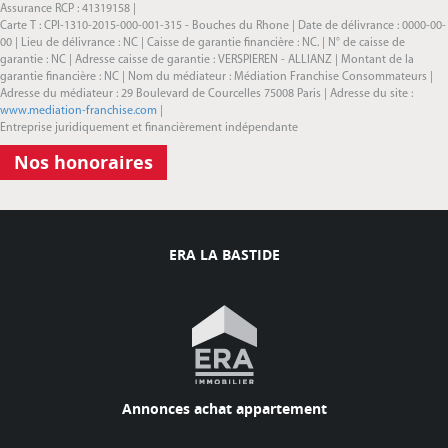
Assurance RCP : 41319158 |
Carte T : CPI-1310-2015-000-001-315 - Bouches du Rhone | Date de délivrance : 0000-00-
00 | Lieu de délivrance : NC | Caisse de garantie financière : NC. | N° de caisse de
garantie : NC | Adresse caisse de garantie : VERSPIEREN - ALLIANZ | Montant de la
garantie financière : NC | Nom du médiateur : Médiation Franchise Consommateurs |
Adresse du médiateur : 29 Boulevard de Courcelles 75008 Paris | Adresse du site :
www.mediation-franchise.com
|
Entreprise juridiquement et financièrement indépendante
Nos honoraires
ERA LA BASTIDE
Annonces achat appartement