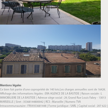
Mentions légales
Ce bien fait partie d'une copropriété de 140 lots.Les charges annuelles sont de 1642€.
Affichage des informations légales : ERA AGENCE DE LA BASTIDE | Raison sociale : L
IMMOBILIERE DE LA BASTIDE | Adresse siège social : 29, Grand Rue Louis Fabry - 13013
MARSEILLE | Siret : 35368144800042 | RCS : Marseille | Numero TVA
Intracommunautaire : FR59353681448 | Forme juridique : SARL | Capital social : 207 622 |