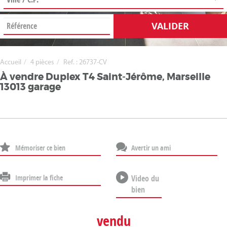
VALIDER
Accueil
4 pièces
Ref. : 26737-CV
À vendre Duplex T4 Saint-Jérôme, Marseille
13013 garage
Mémoriser ce bien
Avertir un ami
Imprimer la fiche
Video du
bien
vendu