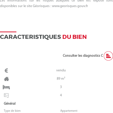
Les informations sur les risques auxquels ce bien est exposé sont
disponibles sur le site Géorisques : www.georisques.gouv.fr
CARACTERISTIQUES
DU BIEN
Consulter les diagnostics C
vendu
89 m²
3
4
Général
Type de bien
Appartement