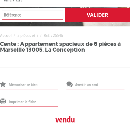
VALIDER
Accueil
5 pièces et +
Ref. : 26546
Cente : Appartement spacieux de 6 pièces à
Marseille 13005, La Conception
Mémoriser ce bien
Avertir un ami
Imprimer la fiche
vendu