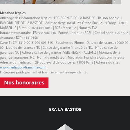
Mentions légales
Affichage des informations légales : ERA AGENCE DE LA BASTIDE | Raison sociale : L
IMMOBILIERE DE LA BASTIDE | Adresse siège social : 29, Grand Rue Louis Fabry - 13013
MARSEILLE | Siret : 35368144800042 | RCS : Marseille | Numero TVA
Intracommunautaire : FR59353681448 | Forme juridique : SARL | Capital social : 207 622 |
Assurance RCP : 41319158 |
Carte T : CPI-1310-2015-000-001-315 - Bouches du Rhone | Date de délivrance : 0000-00-
00 | Lieu de délivrance : NC | Caisse de garantie financière : NC. | N° de caisse de
garantie : NC | Adresse caisse de garantie : VERSPIEREN - ALLIANZ | Montant de la
garantie financière : NC | Nom du médiateur : Médiation Franchise Consommateurs |
Adresse du médiateur : 29 Boulevard de Courcelles 75008 Paris | Adresse du site :
www.mediation-franchise.com
|
Entreprise juridiquement et financièrement indépendante
Nos honoraires
ERA LA BASTIDE