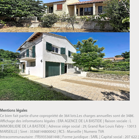
Mentions légales
Ce bien fait partie d'une copropriété de 364 lots.Les charges annuelles sont de 348€.
Affichage des informations légales : ERA AGENCE DE LA BASTIDE | Raison sociale : L
IMMOBILIERE DE LA BASTIDE | Adresse siège social : 29, Grand Rue Louis Fabry - 13013
MARSEILLE | Siret : 35368144800042 | RCS : Marseille | Numero TVA
Intracommunautaire : FR59353681448 | Forme juridique : SARL | Capital social : 207 622 |