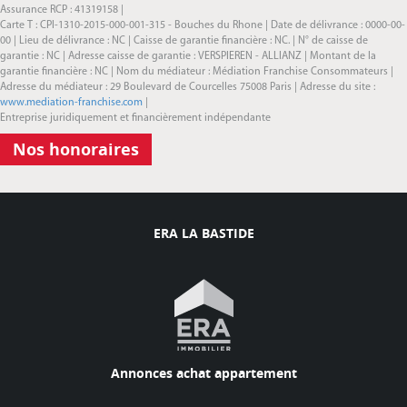
Assurance RCP : 41319158 |
Carte T : CPI-1310-2015-000-001-315 - Bouches du Rhone | Date de délivrance : 0000-00-
00 | Lieu de délivrance : NC | Caisse de garantie financière : NC. | N° de caisse de
garantie : NC | Adresse caisse de garantie : VERSPIEREN - ALLIANZ | Montant de la
garantie financière : NC | Nom du médiateur : Médiation Franchise Consommateurs |
Adresse du médiateur : 29 Boulevard de Courcelles 75008 Paris | Adresse du site :
www.mediation-franchise.com
|
Entreprise juridiquement et financièrement indépendante
Nos honoraires
ERA LA BASTIDE
Annonces achat appartement