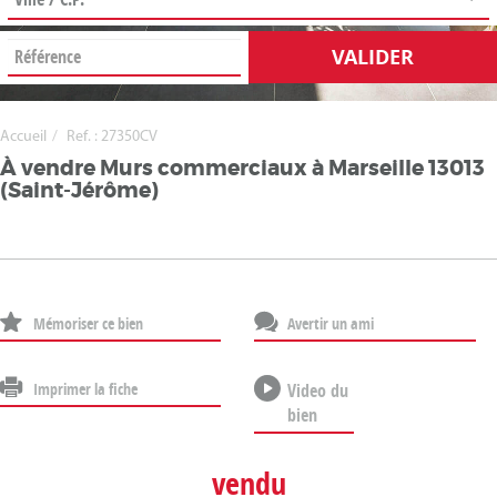
VALIDER
Accueil
Ref. : 27350CV
À vendre Murs commerciaux à Marseille 13013
(Saint-Jérôme)
Mémoriser ce bien
Avertir un ami
Imprimer la fiche
Video du
bien
vendu