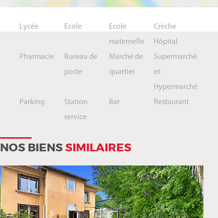
Lycée
Ecole
Ecole
Crèche
maternelle
Hôpital
Pharmacie
Bureau de
Marché de
Supermarché
poste
quartier
et
Hypermarché
Parking
Station
Bar
Restaurant
service
NOS BIENS
SIMILAIRES