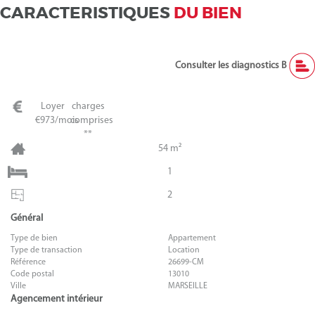
CARACTERISTIQUES
DU BIEN
Consulter les diagnostics B
Loyer
charges
€973/mois
comprises
**
54 m²
1
2
Général
Type de bien
Appartement
Type de transaction
Location
Référence
26699-CM
Code postal
13010
Ville
MARSEILLE
Agencement intérieur