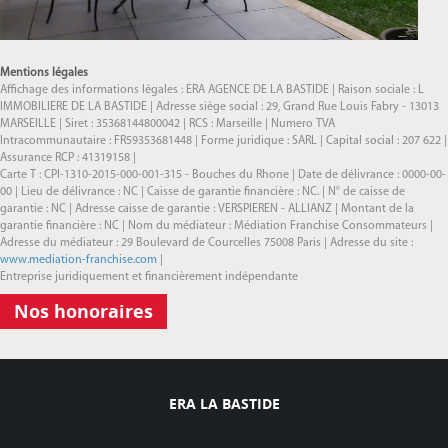
Mentions légales
Affichage des informations légales : ERA AGENCE DE LA BASTIDE | Raison sociale : L
IMMOBILIERE DE LA BASTIDE | Adresse siège social : 29, Grand Rue Louis Fabry - 13013
MARSEILLE | Siret : 35368144800042 | RCS : Marseille | Numero TVA
Intracommunautaire : FR59353681448 | Forme juridique : SARL | Capital social : 207 622 |
Assurance RCP : 41319158 |
Carte T : CPI-1310-2015-000-001-315 - Bouches du Rhone | Date de délivrance : 0000-00-
00 | Lieu de délivrance : NC | Caisse de garantie financière : NC. | N° de caisse de
garantie : NC | Adresse caisse de garantie : VERSPIEREN - ALLIANZ | Montant de la
garantie financière : NC | Nom du médiateur : Médiation Franchise Consommateurs |
Adresse du médiateur : 29 Boulevard de Courcelles 75008 Paris | Adresse du site :
www.mediation-franchise.com
|
Entreprise juridiquement et financièrement indépendante
Nos honoraires
ERA LA BASTIDE