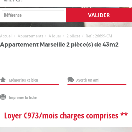
VALIDER
Accueil
Appartements
A louer
2 pièces
Ref. : 26699-CM
Appartement Marseille 2 pièce(s) de 43m2
Mémoriser ce bien
Avertir un ami
Imprimer la fiche
Loyer €973/mois
charges comprises **