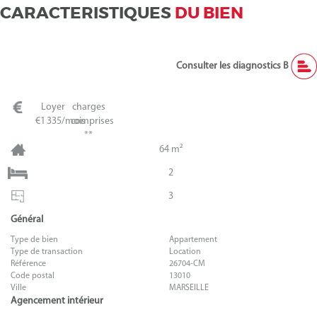
CARACTERISTIQUES
DU BIEN
Consulter les diagnostics B
Loyer
charges
€1 335/mois
comprises
**
64 m²
2
3
Général
Type de bien
Appartement
Type de transaction
Location
Référence
26704-CM
Code postal
13010
Ville
MARSEILLE
Agencement intérieur