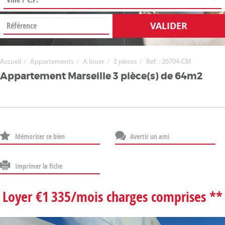
VALIDER
Accueil
Appartements
A louer
2 pièces
Ref. : 26704-CM
Appartement Marseille 3 pièce(s) de 64m2
Mémoriser ce bien
Avertir un ami
Imprimer la fiche
Loyer €1 335/mois
charges comprises **