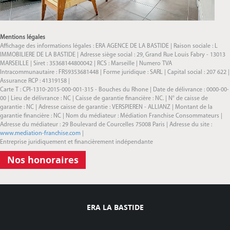
Mentions légales
Affichage des informations légales : ERA AGENCE DE LA BASTIDE | Raison sociale : L
IMMOBILIERE DE LA BASTIDE | Adresse siège social : 29, Grand Rue Louis Fabry - 13013
MARSEILLE | Siret : 35368144800042 | RCS : Marseille | Numero TVA
Intracommunautaire : FR59353681448 | Forme juridique : SARL | Capital social : 207 622 |
Assurance RCP : 41319158 |
Carte T : CPI-1310-2015-000-001-315 - Bouches du Rhone | Date de délivrance : 0000-00-
00 | Lieu de délivrance : NC | Caisse de garantie financière : NC. | N° de caisse de
garantie : NC | Adresse caisse de garantie : VERSPIEREN - ALLIANZ | Montant de la
garantie financière : NC | Nom du médiateur : Médiation Franchise Consommateurs |
Adresse du médiateur : 29 Boulevard de Courcelles 75008 Paris | Adresse du site :
www.mediation-franchise.com
|
Entreprise juridiquement et financièrement indépendante
Nos honoraires
ERA LA BASTIDE