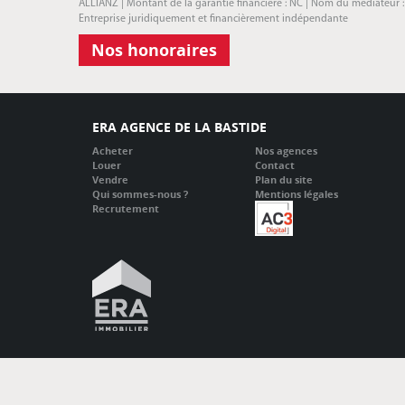
ALLIANZ | Montant de la garantie financière : NC | Nom du médiateur 
Entreprise juridiquement et financièrement indépendante
Nos honoraires
ERA AGENCE DE LA BASTIDE
Acheter
Nos agences
Louer
Contact
Vendre
Plan du site
Qui sommes-nous ?
Mentions légales
Recrutement