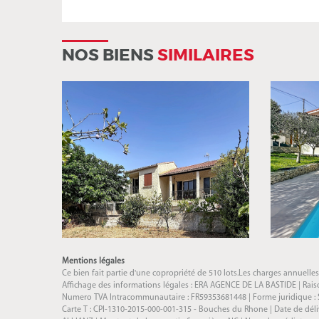
NOS BIENS
SIMILAIRES
Mentions légales
Ce bien fait partie d'une copropriété de 510 lots.Les charges annuelle
Affichage des informations légales : ERA AGENCE DE LA BASTIDE | Raison
Numero TVA Intracommunautaire : FR59353681448 | Forme juridique : SAR
Carte T : CPI-1310-2015-000-001-315 - Bouches du Rhone | Date de délivra