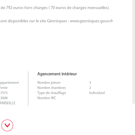
r de 792 euros hors charges ( 70 euros de charges mensuelles).
sont disponibles sur le site Géorisques : www.georisques.gouv.fr
Agencement intérieur
Appartement
Nombre pièces
3
Vente
Nombre chambres
2
27373
Type de chauffage
Individuel
13008
Nombre WC
MARSEILLE