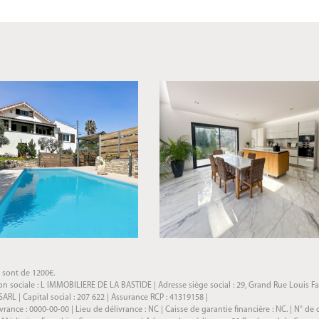
s sont de 1200€.
 sociale : L IMMOBILIERE DE LA BASTIDE | Adresse siège social : 29, Grand Rue Louis Fab
L | Capital social : 207 622 | Assurance RCP : 41319158 |
nce : 0000-00-00 | Lieu de délivrance : NC | Caisse de garantie financière : NC. | N° de 