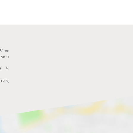
 8ème
 sont
83 %
rces,