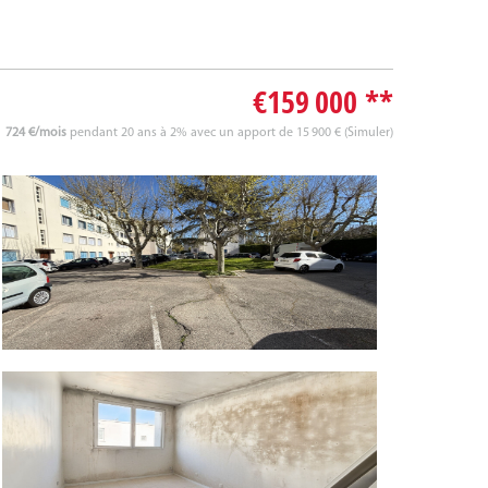
€159 000
**
724 €/mois
pendant 20 ans à 2% avec un apport de 15 900 € (
Simuler
)