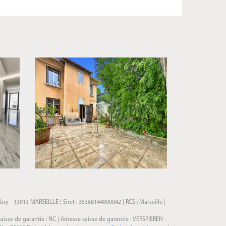
ry - 13013 MARSEILLE | Siret : 35368144800042 | RCS : Marseille |
caisse de garantie : NC | Adresse caisse de garantie : VERSPIEREN -