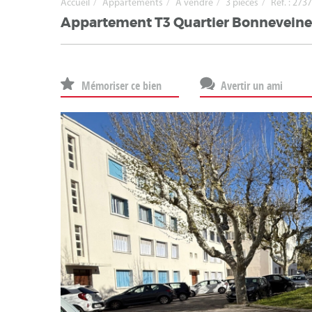
Accueil
Appartements
A vendre
3 pièces
Ref. : 273
Appartement T3 Quartier Bonneveine
Mémoriser ce bien
Avertir un ami