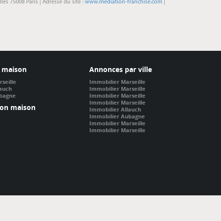
s 75008 Paris | Adresse du site :
www.mediation-franchise.com
|
 maison
Annonces par ville
seille
Immobilier Marseille
lauch
Immobilier Marseille
ubagne
Immobilier Marseille
Immobilier Marseille
ion maison
Immobilier Allauch
Immobilier Aubagne
Immobilier Marseille
Immobilier Marseille