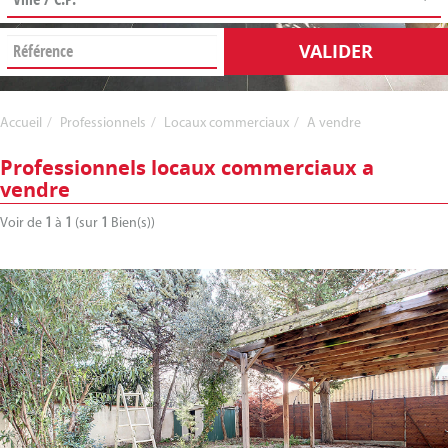
VALIDER
Accueil
Professionnels
Locaux commerciaux
A vendre
Professionnels locaux commerciaux a
vendre
Voir de
1
à
1
(sur
1
Bien(s))