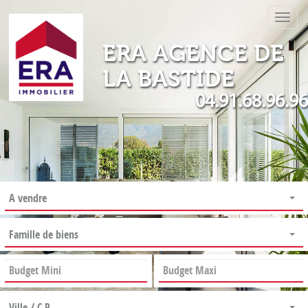
Active
la
ERA AGENCE DE
navig
LA BASTIDE
04.91.68.96.96
A vendre
Famille de biens
Ville / C.P.