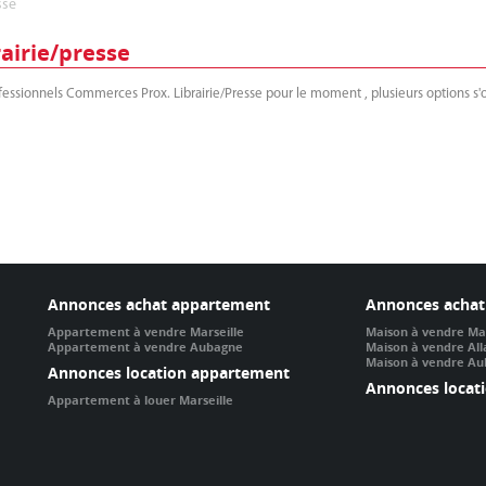
sse
airie/presse
essionnels Commerces Prox. Librairie/Presse pour le moment , plusieurs options s'of
Annonces achat appartement
Annonces achat
Appartement à vendre Marseille
Maison à vendre Mar
Appartement à vendre Aubagne
Maison à vendre Al
Maison à vendre A
Annonces location appartement
Annonces locat
Appartement à louer Marseille