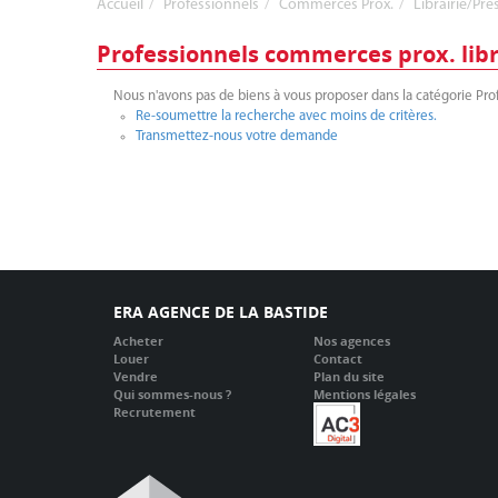
Accueil
Professionnels
Commerces Prox.
Librairie/Pre
Professionnels commerces prox. libr
Nous n'avons pas de biens à vous proposer dans la catégorie Prof
Re-soumettre la recherche avec moins de critères.
Transmettez-nous votre demande
ERA AGENCE DE LA BASTIDE
Acheter
Nos agences
Louer
Contact
Vendre
Plan du site
Qui sommes-nous ?
Mentions légales
Recrutement