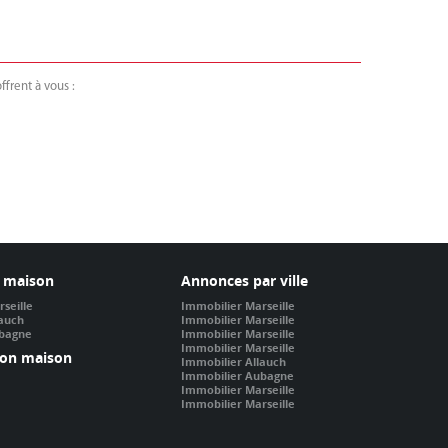
frent à vous :
 maison
Annonces par ville
seille
Immobilier Marseille
lauch
Immobilier Marseille
ubagne
Immobilier Marseille
Immobilier Marseille
ion maison
Immobilier Allauch
Immobilier Aubagne
Immobilier Marseille
Immobilier Marseille