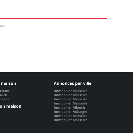
ous :
 maison
Annonces par ville
seille
Immobilier Marseille
lauch
Immobilier Marseille
ubagne
Immobilier Marseille
Immobilier Marseille
ion maison
Immobilier Allauch
Immobilier Aubagne
Immobilier Marseille
Immobilier Marseille