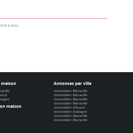
rent à vous :
 maison
Annonces par ville
seille
Immobilier Marseille
lauch
Immobilier Marseille
ubagne
Immobilier Marseille
Immobilier Marseille
ion maison
Immobilier Allauch
Immobilier Aubagne
Immobilier Marseille
Immobilier Marseille