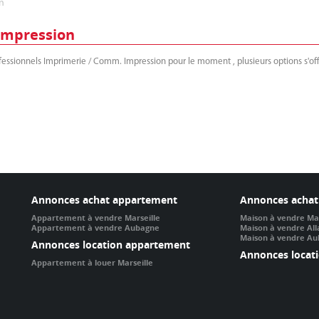
n
impression
fessionnels Imprimerie / Comm. Impression pour le moment , plusieurs options s'off
Annonces achat appartement
Annonces achat
Appartement à vendre Marseille
Maison à vendre Mar
Appartement à vendre Aubagne
Maison à vendre Al
Maison à vendre A
Annonces location appartement
Annonces locat
Appartement à louer Marseille