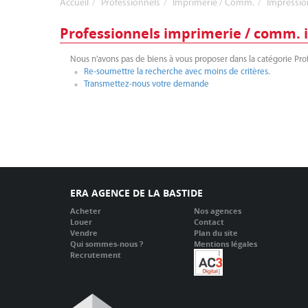
Accueil
Professionnels
Imprimerie / Comm.
Impressio
Professionnels imprimerie / comm. 
Nous n'avons pas de biens à vous proposer dans la catégorie Pro
Re-soumettre la recherche avec moins de critères.
Transmettez-nous votre demande
ERA AGENCE DE LA BASTIDE
Acheter
Nos agences
Louer
Contact
Vendre
Plan du site
Qui sommes-nous ?
Mentions légales
Recrutement