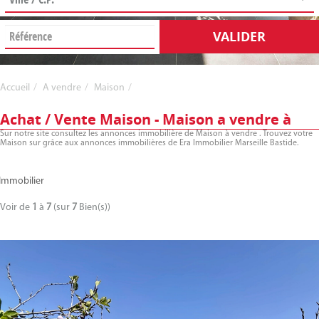
VALIDER
Accueil
A vendre
Maison
Achat / Vente Maison - Maison a vendre à
Sur notre site consultez les annonces immobilière de Maison à vendre . Trouvez votre
Maison sur grâce aux annonces immobilières de Era Immobilier Marseille Bastide.
Immobilier
Voir de
1
à
7
(sur
7
Bien(s))