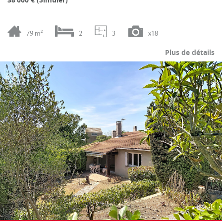
79 m²
2
3
x18
Plus de détails