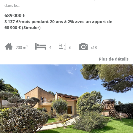
dans le...
689 000 €
3 137 €/mois
pendant 20 ans à 2% avec un apport de
68 900 € (
Simuler
)
200 m²
4
6
x18
Plus de détails