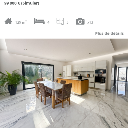
99 800 € (
Simuler
)
129 m²
4
5
x13
Plus de détails