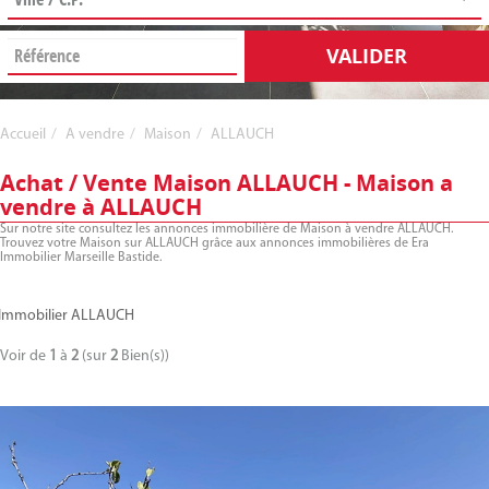
VALIDER
Accueil
A vendre
Maison
ALLAUCH
Achat / Vente Maison ALLAUCH - Maison a
vendre à ALLAUCH
Sur notre site consultez les annonces immobilière de Maison à vendre ALLAUCH.
Trouvez votre Maison sur ALLAUCH grâce aux annonces immobilières de Era
Immobilier Marseille Bastide.
Immobilier ALLAUCH
Voir de
1
à
2
(sur
2
Bien(s))