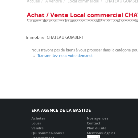
Accueil
A vendre
Local commercial
CHATEAU GOMBE
Achat / Vente Local commercial C
Sur notre site consultez les annonces immobilière de Local commerc
Immobilier CHATEAU GOMBERT
Nous n'avons pas de biens à vous proposer dans la catégorie pour
Transmettez-nous votre demande
ERA AGENCE DE LA BASTIDE
Acheter
Nos agences
Louer
Contact
Vendre
Plan du site
Qui sommes-nous ?
Mentions légales
Recrutement