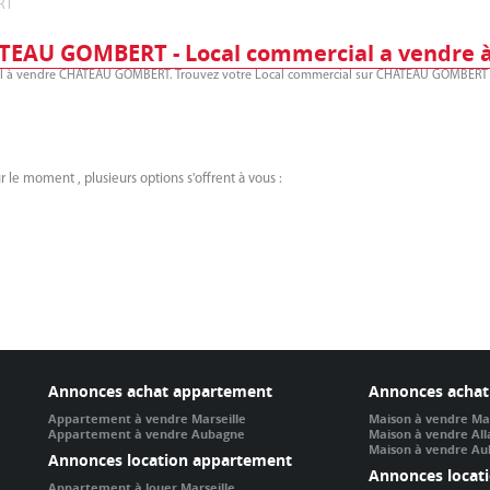
RT
HATEAU GOMBERT - Local commercial a vendr
ial à vendre CHATEAU GOMBERT. Trouvez votre Local commercial sur CHATEAU GOMBERT g
 le moment , plusieurs options s'offrent à vous :
Annonces achat appartement
Annonces achat
Appartement à vendre Marseille
Maison à vendre Mar
Appartement à vendre Aubagne
Maison à vendre Al
Maison à vendre A
Annonces location appartement
Annonces locat
Appartement à louer Marseille