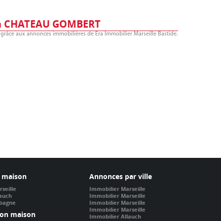
e à CHATEAU GOMBERT
râce aux annonces immobilières de Era Immobilier Marseille Bastide.
 maison
Annonces par ville
seille
Immobilier Marseille
lauch
Immobilier Marseille
ubagne
Immobilier Marseille
Immobilier Marseille
ion maison
Immobilier Allauch