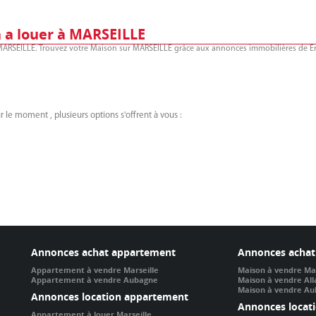
 a louer à MARSEILLE
 MARSEILLE. Trouvez votre Maison sur MARSEILLE grâce aux annonces immobilières de Era
 le moment , plusieurs options s'offrent à vous :
Annonces achat appartement
Annonces achat
Appartement à vendre Marseille
Maison à vendre Mar
Appartement à vendre Aubagne
Maison à vendre Al
Maison à vendre A
Annonces location appartement
Annonces locat
Appartement à louer Marseille