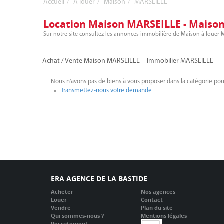
Accueil
A louer
Maison
MARSEILLE
Location Maison MARSEILLE - Maison
Sur notre site consultez les annonces immobilière de Maison à louer
Achat / Vente Maison MARSEILLE
Immobilier MARSEILLE
Nous n'avons pas de biens à vous proposer dans la catégorie pour
Transmettez-nous votre demande
ERA AGENCE DE LA BASTIDE
Acheter
Nos agences
Louer
Contact
Vendre
Plan du site
Qui sommes-nous ?
Mentions légales
Recrutement