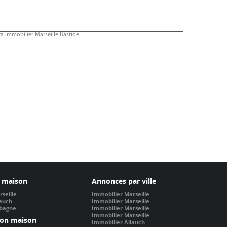
 Immobilier Marseille Bastide.
 maison
Annonces par ville
seille
Immobilier Marseille
lauch
Immobilier Marseille
ubagne
Immobilier Marseille
Immobilier Marseille
ion maison
Immobilier Allauch